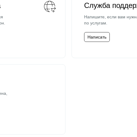
а
Служба поддер
мя
Напишите, если вам нужн
он.
по услугам.
Написать
ена,